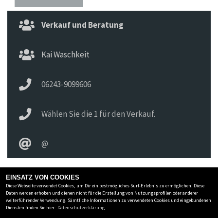
Verkauf und Beratung
Kai Waschkeit
06243-9099606
Wählen Sie die 1 für den Verkauf.
@
EINSATZ VON COOKIES
Diese Webseite verwendet Cookies, um Dir ein bestmögliches Surf-Erlebnis zu ermöglichen. Diese
MOTORRAD HOFMANN MONSHEIM
Daten werden erhoben und dienen nicht für die Erstellung von Nutzungsprofilen oder anderer
weiterführender Verwendung. Sämtliche Informationen zu verwendeten Cookies und eingebundenen
Carl-Benz-Str.8
-
67590 Monsheim
-
06243-9099606
Diensten finden Sie hier:
Datenschutzerklärung